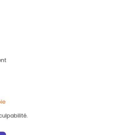
ent
ie
ulpabilité.