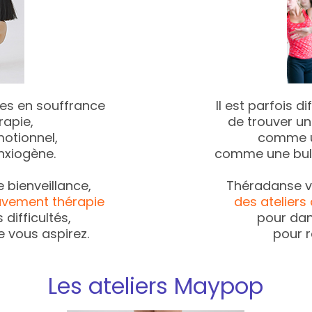
nnes en souffrance
Il est parfois d
apie,
de trouver un
otionnel,
comme u
anxiogène.
comme une bulle
 bienveillance,
Théradanse vo
ouvement thérapie
des atelier
 difficultés,
pour dans
e vous aspirez.
pour r
Les ateliers Maypop