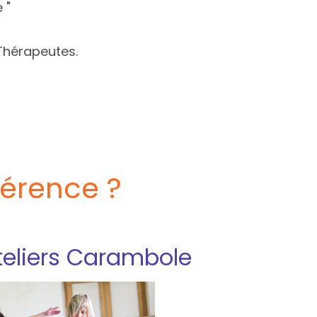
 "
-Thérapeutes
.
férence ?
teliers Carambole